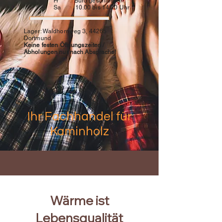
Fr Büro geschlossen
Sa 10.00 bis 14.00 Uhr
Lager: Waldhornweg 3, 44265
Dortmund
Keine festen Öffnungszeiten /
Abholungen nur nach Absprache!
Ihr Fachhandel für
Kaminholz
Wärme ist
Lebensqualität