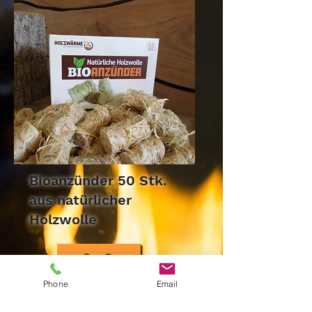
Bioanzünder 50 Stk.
aus natürlicher
Holzwolle
8,-€
Phone
Email